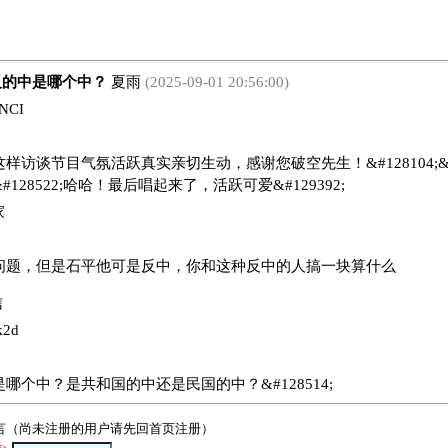
的中是哪个中？
夏雨
(2025-09-01 20:56:00)
CI
样访谈节目气氛活跃真实亲切生动，感谢您破空先生！&#128104;&#820
128522;哈哈！最后唱起来了，活跃可爱&#129392;
家
问题，但是石平他可是反中，你和这种反中的人搞一块算什么
信
2d
哪个中？是共和国的中还是民国的中？&#128514;
言（尚未注册的用户请先回
首页
注册）