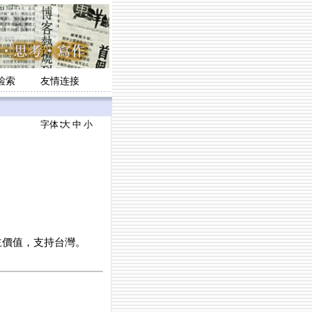
检索
友情连接
字体∶
大
中
小
主價值，支持台灣。