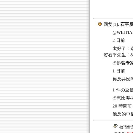
回复[1]:
石平反
@WEITIAN
2 日前
太好了！这
贺石平先生！&#
@拆骗专
1 日前
你反共没
1 件の返
@恵比寿-k
20 時間前
他反的中是
敬请留