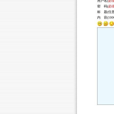
用户名(
必
密 码(
必
标 题(任意
内 容(10