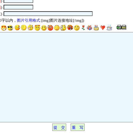
须
)
须
)
)
00字以内，
图片引用格式
:[img]图片连接地址[/img])