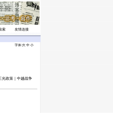
检索
友情连接
字体∶
大
中
小
三光政策｜中越战争