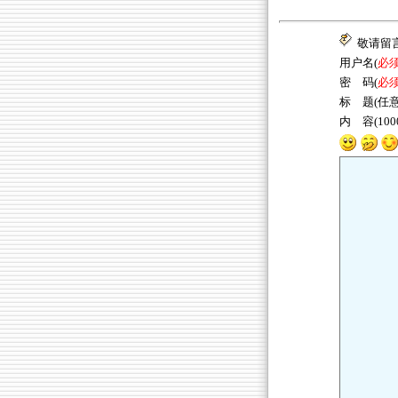
敬请留
用户名(
必
密 码(
必
标 题(任意
内 容(10