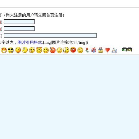
言（尚未注册的用户请先回
首页
注册）
须
)
须
)
)
00字以内，
图片引用格式
:[img]图片连接地址[/img])