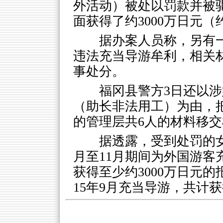
外活动）被处以罚款并被
面获得了约3000万日元（
据办案人员称，另有
违法充当导游牟利，相关
事处分。
福冈县警方3日还以
（助长非法用工）为由，
的管理层共6人的材料移
据透露，受到处罚的女
月至11月期间为外国游客
获得至少约3000万日元的报
15年9月充当导游，共计获