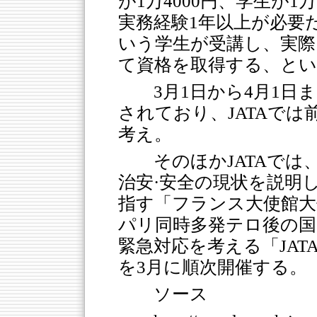
が1万4000円、学生が
実務経験1年以上が必要
いう学生が受講し、実際
て資格を取得する、と
3月1日から4月1
されており、JATAで
考え。
そのほかJATAで
治安·安全の現状を説明
指す「フランス大使館大
パリ同時多発テロ後の国
緊急対応を考える「JA
を3月に順次開催する。
ソース