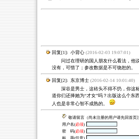
回复[1]:
小背心
(2016-02-03 19:07:01)
问过在理研的国人朋友什么看法，他说
没有，可惜了；参改数据是不可饶恕的。
回复[2]:
东京博士
(2016-02-14 10:01:40)
深谷是男士，这砖头不得不扔，你这标题
道你们还捧她为“才女”吗？出版这么个东
人也是非常心智不成熟的。
敬请留言（尚未注册的用户请先回
首页
用户名(
必须
)
密 码(
必须
)
标 题(任意)