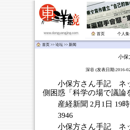
首页
个人集
首页
>>
论坛
>>
新闻
小保
深谷 (发表日期:2016-02-
小保方さん手記 ネッ
側困惑「科学の場で議論
産経新聞 2月1日 19
3946
小保方さん手記 ネ