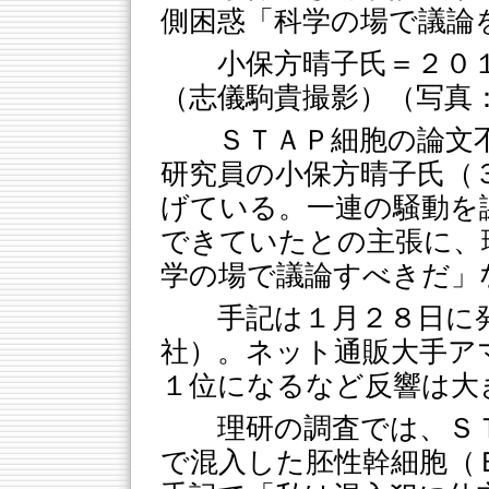
側困惑「科学の場で議論
小保方晴子氏＝２０
（志儀駒貴撮影）（写真
ＳＴＡＰ細胞の論文
研究員の小保方晴子氏（
げている。一連の騒動を
できていたとの主張に、
学の場で議論すべきだ」
手記は１月２８日に
社）。ネット通販大手ア
１位になるなど反響は大
理研の調査では、Ｓ
で混入した胚性幹細胞（