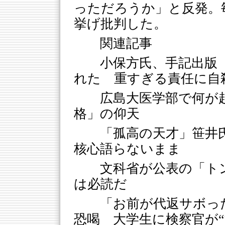
っただろうか」と反発。
挙げ批判した。
関連記事
小保方氏、手記出版
れた 重すぎる責任に自
広島大医学部で何が
格」の仰天
「孤高の天才」笹井
核心語らないまま
文科省が公表の「ト
は必読だ
「お前が代返サボっ
恐喝 大学生に検察官が“