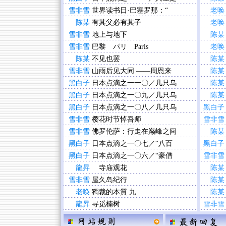
雪非雪
世界读书日·巴塞罗那：“
老唤
陈某
有其父必有其子
老唤
雪非雪
地上与地下
陈某
雪非雪
巴黎 パリ Paris
老唤
陈某
不见也罢
陈某
雪非雪
山雨后见大同 ——周恩来
陈某
黑白子
日本点滴之一一〇／几只乌
陈某
黑白子
日本点滴之一〇九／几只乌
陈某
黑白子
日本点滴之一〇八／几只乌
黑白子
雪非雪
樱花时节悼吾师
雪非雪
雪非雪
佛罗伦萨：行走在巅峰之间
陈某
黑白子
日本点滴之一〇七／“八百
黑白子
黑白子
日本点滴之一〇六／“豪僧
雪非雪
龍昇
寺庙观花
陈某
雪非雪
屋久岛纪行
陈某
老唤
獨裁的本質 九
陈某
龍昇
寻觅楠树
雪非雪