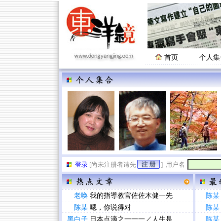
首页
个人集
登录
[尚未注册者请先
]
用户名
老唤
我的指導教官佐佐木健一先
陈某
陈某
嗯，你说得对
陈某
黑白子
日本点滴之一一一／人生是
陈某