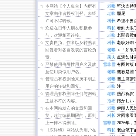
☆
本网站【个人集合】内所有
老唤
堅決支持
文章由作者授权刊登。未经
老唤
爛尾
许可不得转载。
科长
希望不要烂
☆
欢迎在日华人朋友积极参
科长
看到大眼
与，欢迎相互连接。
老唤
老闆喜歡
☆
文责自负。作者以及转贴者
科长
老唤好啊 
回复者对各自发表的言论负
老唤
＞「如果
责。
采夫
点滴如甘
☆
严禁使用侮辱性用户名及故
雪非雪
有图片版 htt
意使用类似用户名。
老唤
關敏是誰
☆
管理员有权删除来历不明之
老唤
習主席講
用户的转贴和回复。
老唤
注
☆
管理员有权删除任何与网站
老唤
熱烈祝賀
主题不符的内容。
拖布
懐かしい 
☆
在本网站发布的文章和回
老唤
伊朗人民
复，超过编辑期限的，原则
科长
常回家看
上一律不得删除。
雪非雪
2026年
☆
《东洋镜》网站认为用户在
科长
老虫笔下